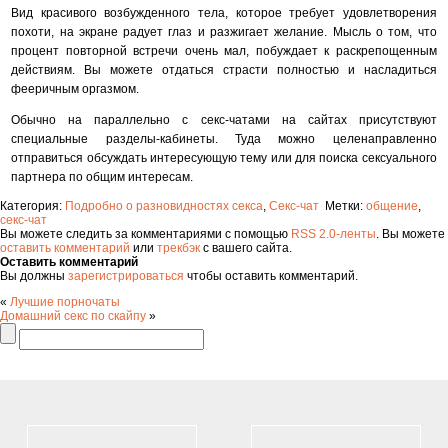
Вид красивого возбужденного тела, которое требует удовлетворения
похоти, на экране радует глаз и разжигает желание. Мысль о том, что
процент повторной встречи очень мал, побуждает к раскрепощенным
действиям. Вы можете отдаться страсти полностью и насладиться
фееричным оргазмом.
Обычно на параллельно с секс-чатами на сайтах присутствуют
специальные разделы-кабинеты. Туда можно целенаправленно
отправиться обсуждать интересующую тему или для поиска сексуального
партнера по общим интересам.
Категория:
Подробно о разновидностях секса
,
Секс-чат
Метки:
общение
,
секс-чат
Вы можете следить за комментариями с помощью
RSS 2.0-ленты
. Вы можете
оставить комментарий
или
трекбэк
с вашего сайта.
Оставить комментарий
Вы должны
зарегистрироваться
чтобы оставить комментарий.
«
Лучшие порночаты
Домашний секс по скайпу
»