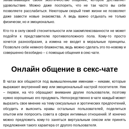
захватывающее своей экзотичностью общение, которое доставляет
удовольствие. Можно даже поспорить, что не так часто вы себе
позволяете расслабиться. Некоторым скорый темп жизни не позволяет
даже завести новые знакомства. А ведь важно отдыхать не только
физически, но и эмоционально.
Кто-то в силу своей стеснительности или закомплексованности не может
подойти к представителю противоположного пола. Кому-то просто
хочется разнообразия, а измена не входит в моральные принципы.
Позвольте себе немного блаженства, ведь можно сделать это по-новому и
совершенно безобидно – с помощью общения в секс-чате.
Онлайн общение в секс-чате
В чатах все общаются под вымышленными именами – никами, которые
выражают внутренний мир или эмоциональный настрой посетителя. Ник
– первое, на что обращают внимание другие пользователи, поэтому
нужно хорошенько его продумать. Непосредственно в чате каждый может
выразить свое мнение на тему сексуальных и эротических предпочтений,
обсудить и выяснить нравы остальных пользователей, поделиться
опытом или попросить совета в сфере интимных отношений. И конечно
можно предложить кому-то заняться виртуальным сексом или принять
предложения такого характера от другого пользователя.